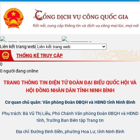
Liên kết trang web
THỐNG KÊ TRUY CẬP
0
0
người đang online
TRANG THÔNG TIN ĐIỆN TỬ ĐOÀN ĐẠI BIỂU QUỐC HỘI VÀ
HỘI ĐỒNG NHÂN DÂN TỈNH NINH BÌNH
Cơ quan chủ quản: Văn phòng Đoàn ĐBQH và HĐND tỉnh Ninh Bình
Phụ trách: Bà Vũ Thị Liễu, Phó Chánh Văn phòng Đoàn ĐBQH và HĐND
tỉnh, Trưởng Ban Biên tập Trang tin
Địa chỉ: Đường Đinh Điền, phường Hoa Lư, tỉnh Ninh Bình