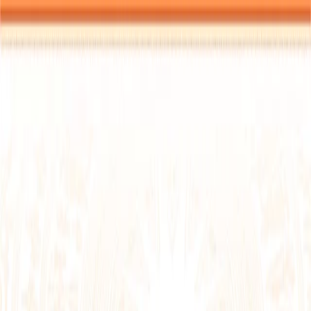
Trang chủ
Giới thiệu
▾
Tin tức sự kiện
▾
Văn bản tài liệu
▾
Công khai thông tin
▾
Kiến nghị cử tri
▾
Chuyển đổi số
Kết quả tìm kiếm của
:
tag-tin-tuc
Tìm
Xem tin theo ngày