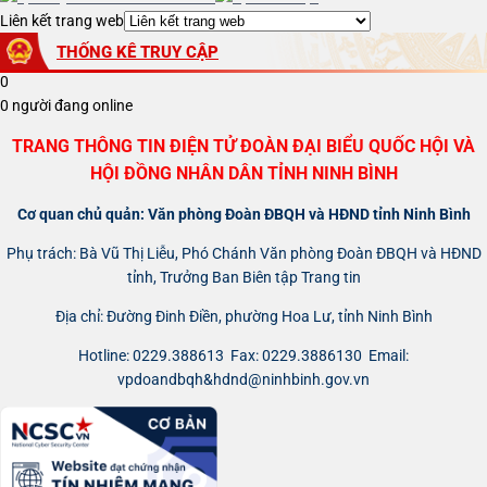
Liên kết trang web
THỐNG KÊ TRUY CẬP
0
0
người đang online
TRANG THÔNG TIN ĐIỆN TỬ ĐOÀN ĐẠI BIỂU QUỐC HỘI VÀ
HỘI ĐỒNG NHÂN DÂN TỈNH NINH BÌNH
Cơ quan chủ quản: Văn phòng Đoàn ĐBQH và HĐND tỉnh Ninh Bình
Phụ trách: Bà Vũ Thị Liễu, Phó Chánh Văn phòng Đoàn ĐBQH và HĐND
tỉnh, Trưởng Ban Biên tập Trang tin
Địa chỉ: Đường Đinh Điền, phường Hoa Lư, tỉnh Ninh Bình
Hotline: 0229.388613 Fax: 0229.3886130 Email:
vpdoandbqh&hdnd@ninhbinh.gov.vn