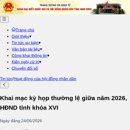
Trang chủ
Giới thiệu
▾
Tin tức sự kiện
▾
Văn bản tài liệu
▾
Công khai thông tin
▾
Kiến nghị cử tri
▾
Chuyển đổi số
Tin tức
/
Hoạt động của hội đồng nhân dân
Khai mạc kỳ họp thường lệ giữa năm 2026,
HĐND tỉnh khóa XVI
Ngày đăng
:
24/06/2026